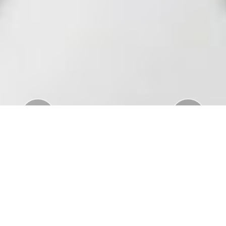
Previous
Nex
Download Standar APD Dalam Manajemen
Penanganan Covid19
Download Informatorium Obat COVID19 di
Indonesia
Download "Safe Ramadan practices in the context